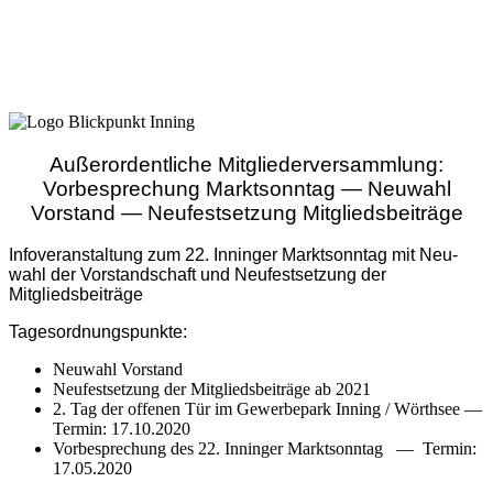
Außerordentliche Mitgliederversammlung:
Vorbesprechung Marktsonntag — Neuwahl
Vorstand — Neufestsetzung Mitgliedsbeiträge
Info­ver­an­stal­tung zum 22. Innin­ger Markt­sonn­tag mit Neu­
wahl der Vor­stand­schaft und Neu­fest­set­zung der
Mitgliedsbeiträge
Tages­ord­nungs­punk­te:
Neu­wahl Vorstand
Neu­fest­set­zung der Mit­glieds­bei­trä­ge ab 2021
2. Tag der offe­nen Tür im Gewer­be­park Inning / Wörth­see —
Ter­min: 17.10.2020
Vor­be­spre­chung des 22. Innin­ger Markt­sonn­tag — Ter­min:
17.05.2020